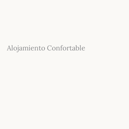
Alojamiento Confortable
Habitaciones equipadas con todas las comodidades
modernas
, diseñadas para ofrecerte el máximo confort
durante tu estancia.
Cada rincón conserva un toque de
historia que aporta
carácter y autenticidad,
creando un ambiente único
donde
tradición y modernidad se encuentran
. Todo
está pensado para que te sientas como en casa,
disfrutando de una experiencia cálida, acogedora y llena
de encanto.