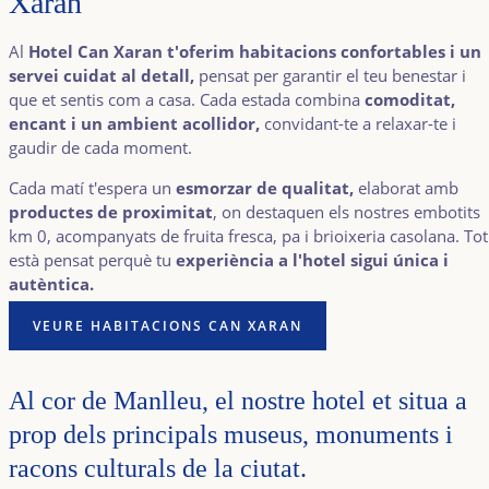
Xaran
Al
Hotel Can Xaran t'oferim habitacions confortables i un
servei cuidat al detall,
pensat per garantir el teu benestar i
que et sentis com a casa. Cada estada combina
comoditat,
encant i un ambient acollidor,
convidant-te a relaxar-te i
gaudir de cada moment.
Cada matí t'espera un
esmorzar de qualitat,
elaborat amb
productes de proximitat
, on destaquen els nostres embotits
km 0, acompanyats de fruita fresca, pa i brioixeria casolana. Tot
està pensat perquè tu
experiència a l'hotel sigui única i
autèntica.
VEURE HABITACIONS CAN XARAN
Al cor de Manlleu, el nostre hotel et situa a
prop dels principals museus, monuments i
racons culturals de la ciutat.