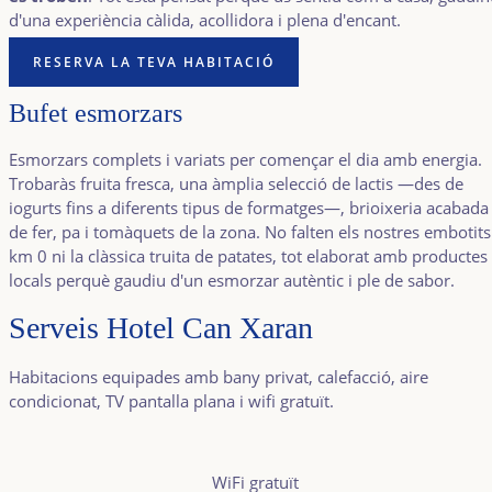
d'una experiència càlida, acollidora i plena d'encant.
RESERVA LA TEVA HABITACIÓ
Bufet esmorzars
Esmorzars complets i variats per començar el dia amb energia.
Trobaràs fruita fresca, una àmplia selecció de lactis —des de
iogurts fins a diferents tipus de formatges—, brioixeria acabada
de fer, pa i tomàquets de la zona. No falten els nostres embotits
km 0 ni la clàssica truita de patates, tot elaborat amb productes
locals perquè gaudiu d'un esmorzar autèntic i ple de sabor.
Serveis Hotel Can Xaran
Habitacions equipades amb bany privat, calefacció, aire
condicionat, TV pantalla plana i wifi gratuït.
WiFi gratuït