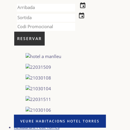
event
event
VEURE HABITACIONS HOTEL TORRES
Restaurant Petit Torres