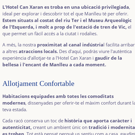
L'Hotel Can Xaran es troba en una ubicació privilegiada
,
ideal per explorar i descobrir tot el que Manlleu té per oferir.
Estem situats al costat del riu Ter i el Museu Arqueològic
de l'Esquerda, i molt a prop de l'estació de tren de Vic,
el
que permet un fàcil accés a la ciutat i rodalies.
A més, la nostra
proximitat al canal indústria
l facilita arribar
a altres
atraccions locals.
Des d'aquí, podràs viure l'autèntica
experiència d'allotjar-te a l'Hotel Can Xaran i
gaudir de la
bellesa i l'encant de Manlleu a cada moment.
Allotjament Confortable
Habitacions equipades amb totes les comoditats
modernes
, dissenyades per oferir-te el màxim confort durant l
teva estada.
Cada racó conserva un toc de
història que aporta caràcter i
autenticitat,
creant un ambient únic on
tradició i modernita
es troben
. Tot està pensat perquè us sentiu com a casa, gaudin