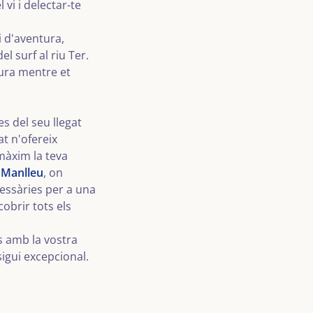
 vi i delectar-te
 d'aventura,
l surf al riu Ter.
ura mentre et
es del seu llegat
at n'ofereix
 màxim la teva
 Manlleu
, on
essàries per a una
obrir tots els
amb la vostra
sigui excepcional.