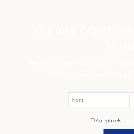
Viu una experiènc
Manl
Descobriu una de les ciutats amb més encant d
Subscriu-te a la nostra newsletter per
Accepto els
terme