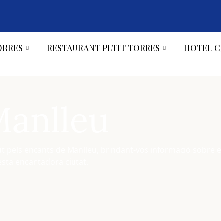
ORRES
RESTAURANT PETIT TORRES
HOTEL C
Manlleu
t pels encants de Manlleu, brindant-vos informació sobre els
esta encantadora ciutat.