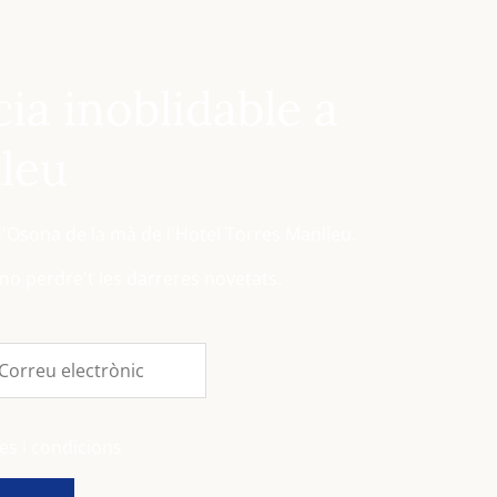
ia inoblidable a
leu
'Osona de la mà de l'Hotel Torres Manlleu.
 no perdre't les darreres novetats.
s i condicions