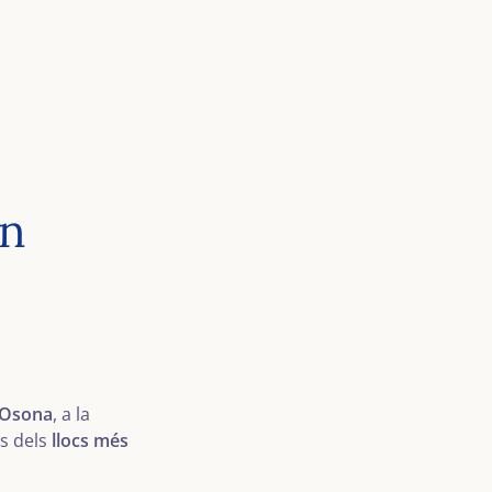
Un
'Osona
, a la
ns dels
llocs més