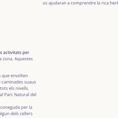
us ajudaran a comprendre la rica herè
s activitats per
la zona. Aquestes
s que envolten
de caminades suaus
ots els nivells.
l Parc Natural del
coneguda per la
algun dels cellers