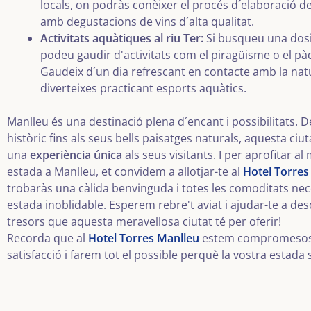
locals, on podràs conèixer el procés d´elaboració del
amb degustacions de vins d´alta qualitat.
Activitats aquàtiques al riu Ter:
Si busqueu una dosi
podeu gaudir d'activitats com el piragüisme o el pàde
Gaudeix d´un dia refrescant en contacte amb la nat
diverteixes practicant esports aquàtics.
Manlleu és una destinació plena d´encant i possibilitats. D
històric fins als seus bells paisatges naturals, aquesta ciut
una
experiència única
als seus visitants. I per aprofitar al
estada a Manlleu, et convidem a allotjar-te al
Hotel Torres
trobaràs una càlida benvinguda i totes les comoditats nec
estada inoblidable. Esperem rebre't aviat i ajudar-te a desc
tresors que aquesta meravellosa ciutat té per oferir!
Recorda que al
Hotel Torres Manlleu
estem compromesos 
satisfacció i farem tot el possible perquè la vostra estada 