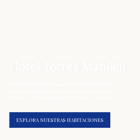
Hotel Torres Manlleu
El
Hotel Torres Manlleu
es un hotel tradicional,
cómodo y familiar en el corazón de la ciudad de
Manlleu. Con habitaciones con vistas y cómodas.
EXPLORA NUESTRAS HABITACIONES